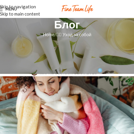
Skip to navigation
MENU
Skip to main content
Блог
Home
💆‍♀️ Уход за собой
💆‍♀️ УХОД ЗА СОБОЙ
Модал ткань: нежность, которая
обнимает после длинного дня
0
казачка Света
On 11.06.2026