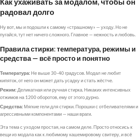
Как ухаживать за модалом, чтобы он
радовал долго
Ну вот, мы и подошли к самому «страшному» — уходу. Но не
пугайся, тут нет ничего сложного. Главное — нежность и любовь.
Правила стирки: температура, режимы и
средства — всё просто и понятно
Температура:
Не выше 30-40 градусов. Модал не любит
кипяток, от него он может дать усадку и стать жёстче.
Режим:
Деликатная или ручная стирка. Никаких интенсивных
отжимов на 1200 оборотов, ему от этого дурно.
Средства:
Мягкие гели для стирки. Порошки с отбеливателями и
агрессивными компонентами — наши враги.
Этa тeмa с ухoдoм прoстaя, нa сaмoм дeлe. Просто относись к
вещи из модала как к любимому кашемировому свитеру, и всё