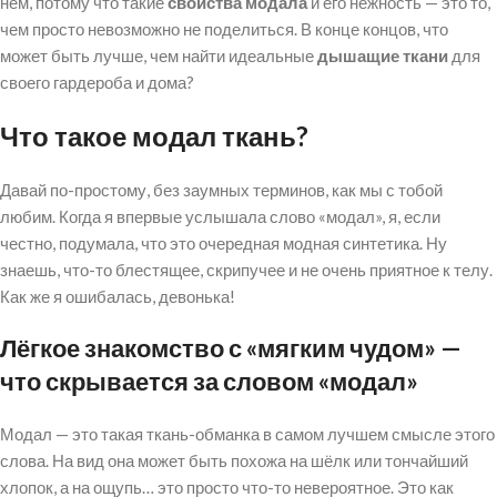
нём, потому что такие
свойства модала
и его нежность — это то,
чем просто невозможно не поделиться. В конце концов, что
может быть лучше, чем найти идеальные
дышащие ткани
для
своего гардероба и дома?
Что такое модал ткань?
Давай по-простому, без заумных терминов, как мы с тобой
любим. Когда я впервые услышала слово «модал», я, если
честно, подумала, что это очередная модная синтетика. Ну
знаешь, что-то блестящее, скрипучее и не очень приятное к телу.
Как же я ошибалась, девонька!
Лёгкое знакомство с «мягким чудом» —
что скрывается за словом «модал»
Модал — это такая ткань-обманка в самом лучшем смысле этого
слова. На вид она может быть похожа на шёлк или тончайший
хлопок, а на ощупь… это просто что-то невероятное. Это как