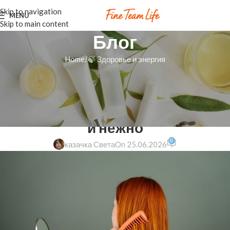
Skip to navigation
MENU
Skip to main content
Блог
Home
🍃 Здоровье и энергия
🍃 ЗДОРОВЬЕ И ЭНЕРГИЯ
Яркие пряди с канекалоном:
стиль и забота о волосах легко
и нежно
0
казачка Света
On 25.06.2026