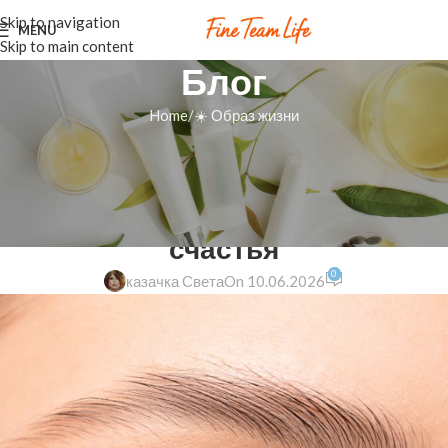
Skip to navigation
MENU
Skip to main content
Блог
Home
☀️ Образ жизни
☀️ ОБРАЗ ЖИЗНИ
Как сохранить гармонию в
душе: секреты женского
счастья
0
казачка Света
On 10.06.2026