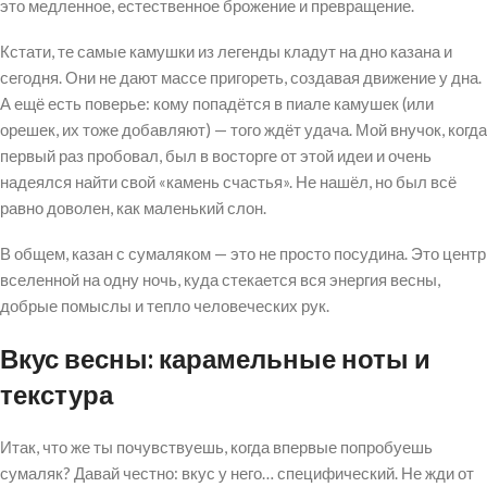
это медленное, естественное брожение и превращение.
Кстати, те самые камушки из легенды кладут на дно казана и
сегодня. Они не дают массе пригореть, создавая движение у дна.
А ещё есть поверье: кому попадётся в пиале камушек (или
орешек, их тоже добавляют) — того ждёт удача. Мой внучок, когда
первый раз пробовал, был в восторге от этой идеи и очень
надеялся найти свой «камень счастья». Не нашёл, но был всё
равно доволен, как маленький слон.
В общем, казан с сумаляком — это не просто посудина. Это центр
вселенной на одну ночь, куда стекается вся энергия весны,
добрые помыслы и тепло человеческих рук.
Вкус весны: карамельные ноты и
текстура
Итак, что же ты почувствуешь, когда впервые попробуешь
сумаляк? Давай честно: вкус у него… специфический. Не жди от