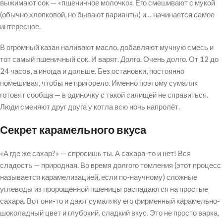
выжимают сок — «пшеничное молочко». Его смешивают с мукой
(обычно хлопковой, но бывают варианты) и… начинается самое
интересное.
В огромный казан наливают масло, добавляют мучную смесь и
тот самый пшеничный сок. И варят. Долго. Очень долго. От 12 до
24 часов, а иногда и дольше. Без остановки, постоянно
помешивая, чтобы не пригорело. Именно поэтому сумаляк
готовят сообща — в одиночку с такой силищей не справиться.
Люди сменяют друг друга у котла всю ночь напролёт.
Секрет карамельного вкуса
«А где же сахар?» — спросишь ты. А сахара-то и нет! Вся
сладость — природная. Во время долгого томления (этот процесс
называется карамелизацией, если по-научному) сложные
углеводы из пророщенной пшеницы распадаются на простые
сахара. Вот они-то и дают сумаляку его фирменный карамельно-
шоколадный цвет и глубокий, сладкий вкус. Это не просто варка,