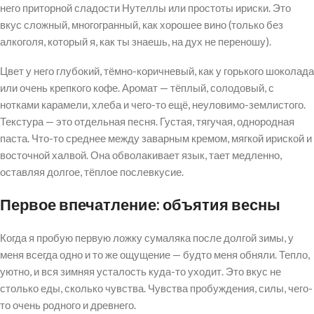
него приторной сладости Нутеллы или простоты ириски. Это
вкус сложный, многогранный, как хорошее вино (только без
алкоголя, который я, как ты знаешь, на дух не переношу).
Цвет у него глубокий, тёмно-коричневый, как у горького шоколада
или очень крепкого кофе. Аромат — тёплый, солодовый, с
нотками карамели, хлеба и чего-то ещё, неуловимо-землистого.
Текстура — это отдельная пeсня. Густая, тягучая, однородная
паста. Что-то среднее между заварным кремом, мягкой ириской и
восточной халвой. Она обволакивает язык, тает медленно,
оставляя долгое, тёплое послевкусие.
Первое впечатление: объятия весны
Когда я пробую первую ложку сумаляка после долгой зимы, у
меня всегда одно и то же ощущение — будто меня обняли. Тепло,
уютно, и вся зимняя усталость куда-то уходит. Это вкус не
столько еды, сколько чувства. Чувства пробуждения, силы, чего-
то очень родного и древнего.