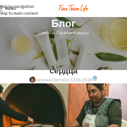
Skip to navigation
MENU
Skip to main content
Блог
Home
🥗 Питание и вкусы
🥗 ПИТАНИЕ И ВКУСЫ
Сумаляк — весеннее
волшебство для усталой души и
сердца
0
казачка Света
On 12.06.2026