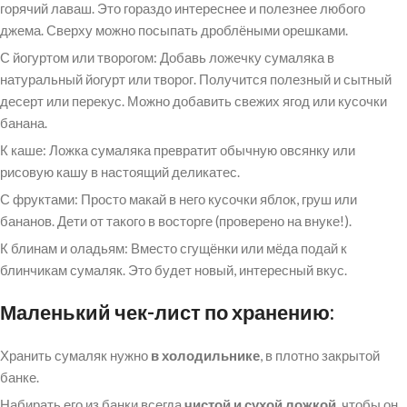
горячий лаваш. Это гораздо интереснее и полезнее любого
джема. Сверху можно посыпать дроблёными орешками.
С йогуртом или творогом: Добавь ложечку сумаляка в
натуральный йогурт или творог. Получится полезный и сытный
десерт или перекус. Можно добавить свежих ягод или кусочки
банана.
К каше: Ложка сумаляка превратит обычную овсянку или
рисовую кашу в настоящий деликатес.
С фруктами: Просто макай в него кусочки яблок, груш или
бананов. Дети от такого в восторге (проверено на внуке!).
К блинам и оладьям: Вместо сгущёнки или мёда подай к
блинчикам сумаляк. Это будет новый, интересный вкус.
Маленький чек-лист по хранению:
Хранить сумаляк нужно
в холодильнике
, в плотно закрытой
банке.
Набирать его из банки всегда
чистой и сухой ложкой
, чтобы он