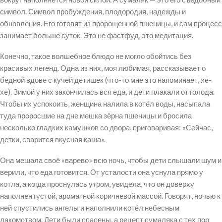
символ. Символ пробуждения, плодородия, надежды и
обновления. Его готовят из пророщенной пшеницы, и сам процесс
занимает больше суток. Это не фастфуд, это медитация.
Конечно, такое волшебное блюдо не могло обойтись без
красивых легенд. Одна из них, моя любимая, рассказывает о
бедной вдове с кучей детишек (что-то мне это напоминает, хе-
хе). Зимой у них закончилась вся еда, и дети плакали от голода.
Чтобы их успокоить, женщина налила в котёл воды, насыпала
туда проросшие на дне мешка зёрна пшеницы и бросила
несколько гладких камушков со двора, приговаривая: «Сейчас,
детки, сварится вкусная каша».
Она мешала своё «варево» всю ночь, чтобы дети слышали шум и
верили, что еда готовится. От усталости она уснула прямо у
котла, а когда проснулась утром, увидела, что он доверху
наполнен густой, ароматной коричневой массой. Говорят, ночью к
ней спустились ангелы и наполнили котёл небесным
лакомством. Дети были спасены, а рецепт сумаляка с тех пор