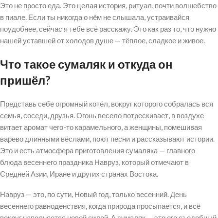
Это не просто еда. Это целая история, ритуал, почти волшебство
в пиале. Если ты никогда о нём не слышала, устраивайся
поудобнее, сейчас я тебе всё расскажу. Это как раз то, что нужно
нашей уставшей от холодов душе — тёплое, сладкое и живое.
Что такое сумаляк и откуда он
пришёл?
Представь себе огромный котёл, вокруг которого собралась вся
семья, соседи, друзья. Огонь весело потрескивает, в воздухе
витает аромат чего-то карамельного, а женщины, помешивая
варево длинными вёслами, поют песни и рассказывают истории.
Это и есть атмосфера приготовления сумаляка — главного
блюда весеннего праздника Навруз, который отмечают в
Средней Азии, Иране и других странах Востока.
Навруз — это, по сути, Новый год, только весенний. День
весеннего равноденствия, когда природа просыпается, и всё
вокруг наполняется новой силой. А сумаляк — это его съедобный