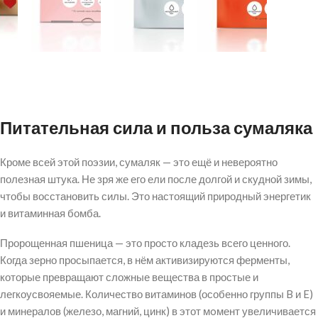
Питательная сила и польза сумаляка
Кроме всей этой поэзии, сумаляк — это ещё и невероятно
полезная штука. Не зря же его ели после долгой и скудной зимы,
чтобы восстановить силы. Это настоящий природный энергетик
и витаминная бомба.
Пророщенная пшеница — это просто кладезь всего ценного.
Когда зерно просыпается, в нём активизируются ферменты,
которые превращают сложные вещества в простые и
легкоусвояемые. Количество витаминов (особенно группы B и E)
и минералов (железо, магний, цинк) в этот мoмент увеличивается