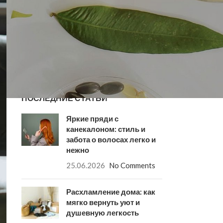
ПОСЛЕДНИЕ СТАТЬИ
Яркие пряди с
канекалоном: стиль и
забота о волосах легко и
нежно
25.06.2026
No Comments
Расхламление дома: как
мягко вернуть уют и
душевную легкость