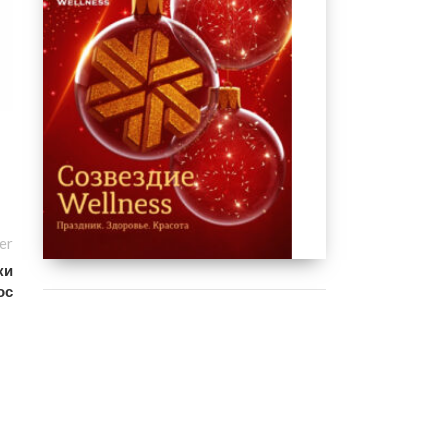
анеми
и.
Усиле
нная
форм
ула с
витам
инами
и
расти
тельн
ыми
er
адапт
ки
огена
ос
ми
регул
ирует
крове
творе
ние и
обесп