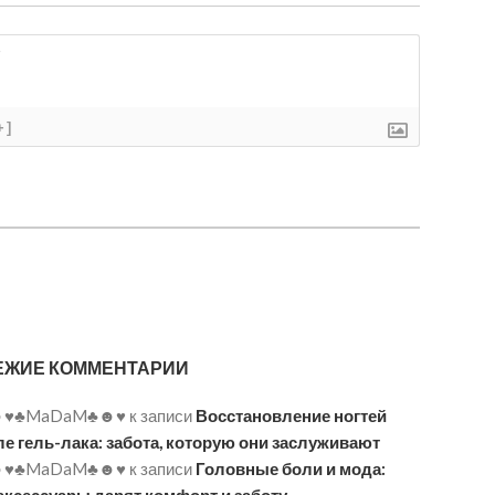
+]
ЕЖИЕ КОММЕНТАРИИ
♥♣MaDaM♣☻♥
к записи
Восстановление ногтей
ле гель-лака: забота, которую они заслуживают
♥♣MaDaM♣☻♥
к записи
Головные боли и мода: