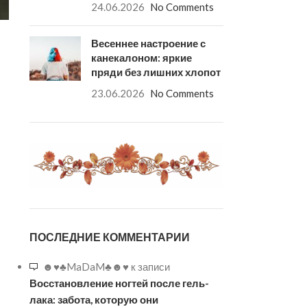
24.06.2026
No Comments
Весеннее настроение с
канекалоном: яркие
пряди без лишних хлопот
23.06.2026
No Comments
ПОСЛЕДНИЕ КОММЕНТАРИИ
☻♥♣MaDaM♣☻♥
к записи
Восстановление ногтей после гель-
лака: забота, которую они