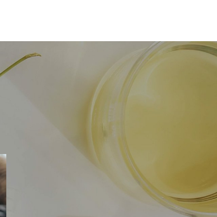
РУБРИКИ
☀️ Образ жизни
☕ Ритуалы и вдохновение
🍃 Здоровье и энергия
🍯 Натуральная косметика
👗 Самоощущение и стиль
💆‍♀️ Уход за собой
💫 Психология и настроение
🛋️ Дом и уют
🥗 Питание и вкусы