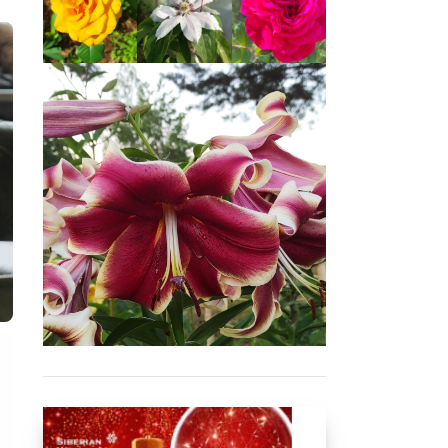
ическ
им
желез
ом
улуч
шает
кисло
родно
е
насы
щени
е
орган
изма
и
спосо
бству
ет
проф
илакт
ике