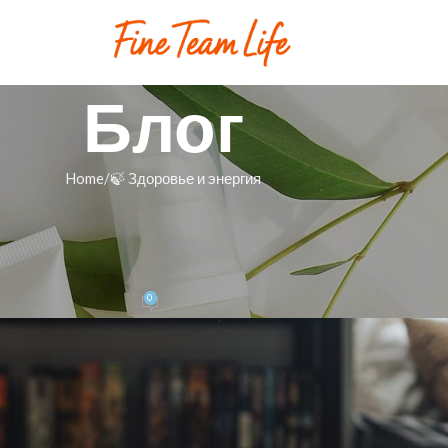
Блог
Home
🍃 Здоровье и энергия
ЬЕ И ЭНЕРГИЯ
лки и сохранить уют в тексте
атьи
0
 Света
On 29.05.2026