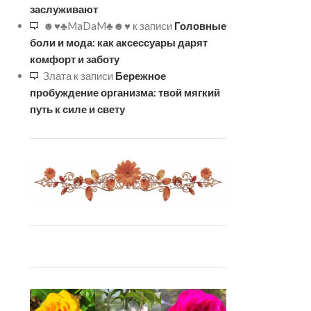
заслуживают
☻♥♣MaDaM♣☻♥
к записи
Головные
боли и мода: как аксессуары дарят
комфорт и заботу
Злата
к записи
Бережное
пробуждение организма: твой мягкий
путь к силе и свету
Комп
лекс с
биодо
ступн
ым
орган