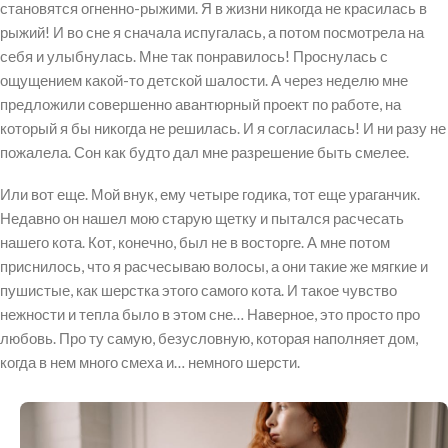
становятся огненно-рыжими. Я в жизни никогда не красилась в
рыжий! И во сне я сначала испугалась, а потом посмотрела на
себя и улыбнулась. Мне так понравилось! Проснулась с
ощущением какой-то детской шалости. А через неделю мне
предложили совершенно авантюрный проект по работе, на
который я бы никогда не решилась. И я согласилась! И ни разу не
пожалела. Сон как будто дал мне разрешение быть смелее.
Или вот еще. Мой внук, ему четыре годика, тот еще ураганчик.
Недавно он нашел мою старую щетку и пытался расчесать
нашего кота. Кот, конечно, был не в восторге. А мне потом
приснилось, что я расчесываю волосы, а они такие же мягкие и
пушистые, как шерстка этого самого кота. И такое чувство
нежности и тепла было в этом сне… Наверное, это просто про
любовь. Про ту самую, безусловную, которая наполняет дом,
когда в нем много смеха и… немного шерсти.