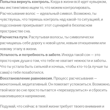
Попытка вернуть контроль.
Когда в жизни всё идет кувырком,
мы инстинктивно ищем то, что можем контролировать.
Расчесывание волос — идеальный символ. Возможно, ты
чувствуешь, что теряешь контроль над какой-то ситуацией, и
подсознание проигрывает этот сценарий в безопасном
пространстве сна.
Расчистка пути.
Распутывая волосы, ты символически
расчищаешь себе дорогу к новой цели, новым отношениям или
новому этапу в жизни.
Усталость и потребность в заботе.
Иногда такой сон — это
просто крик души о том, что тебе не хватает нежности и заботы.
Что ты устала быть сильной и хочешь, чтобы кто-то (а лучше ты
сама) о тебе позаботился.
Восстановление равновесия.
Процесс расчесывания —
монотонный, медитативный. Он помогает успокоиться. Возможно,
твой мозг во сне просто пытается «перезагрузиться» и сбросить
накопившееся напряжение.
Подумай, что сейчас в твоей жизни требует твоего внимания и