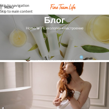
Skip to navigation
MENU
Skip to main content
Блог
Home
💫 Психология и настроение
💫 ПСИХОЛОГИЯ И НАСТРОЕНИЕ
Расчесывание волос во сне: что
шепчет твоё подсознание?
0
казачка Света
On 27.05.2026