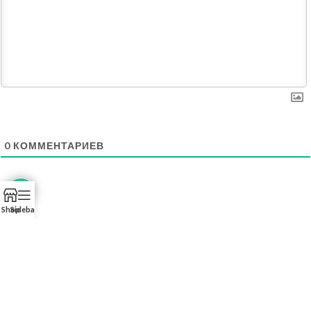
0
КОММЕНТАРИЕВ
Shop
Sidebar
ПОСЛЕДНЕЕ В БЛОГЕ
СВЕЖИЕ КОММЕНТАРИИ
Fine Team Life
2025
Все права зарезервированы