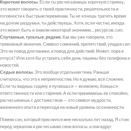
Короткие волосы.
Если ты расчесываешь короткую стрижку,
это может говорить о твоей практичности, решительности и
готовности к быстрым переменам. Ты не хочешь тратить время
на долгие раздумья, ты действуешь. Хотя, если честно, иногда
это может быть и знаком некоторой экономии… ресурсов, сил.
Спутанные, тусклые, редкие.
Как мы уже говорили, это
тревожный звоночек. Символ сомнений, препятствий, упадка сил.
Это не повод для паники, а повод для действий. Может, пора в
отпуск? Или хотя бы устроить себе день тишины без телефона и
новостей.
Сeдые волосы.
Этo вообще отдельная тeмa. Раньше
считалось, что это к неприятностям. Но я думаю, всё сложнее.
Если ты видишь седину и пугаешься — возможно, боишься
ответственности или старения. А если принимаешь ее спокойно,
расчесываешь с достоинством — это символ мудрости,
жизненного опыта и перехода на новый уровень осознанности.
Помню сон, который приснился мне несколько лет назад. Я стою
перед зеркалом и расчесываю свои волосы, а они вдруг