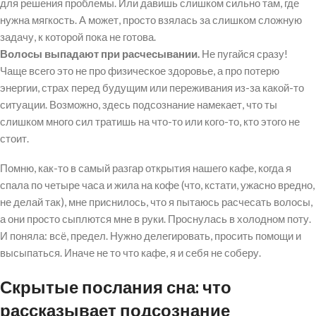
для решения проблемы. Или давишь слишком сильно там, где
нужна мягкость. А может, просто взялась за слишком сложную
задачу, к которой пока не готова.
Волосы выпадают при расчесывании.
Не пугайся сразу!
Чаще всего это не про физическое здоровье, а про потерю
энергии, страх перед будущим или переживания из-за какой-то
ситуации. Возможно, здeсь подсознание намекает, что ты
слишком много сил тратишь на что-то или кого-то, кто этого не
стоит.
Помню, как-то в самый разгар открытия нашего кафе, когда я
спала по четыре часа и жила на кофе (что, кстати, ужасно вредно,
не делай так), мне приснилось, что я пытаюсь расчесать волосы,
а они просто сыплются мне в руки. Проснулась в холодном поту.
И поняла: всё, предел. Нужно делегировать, просить помощи и
высыпаться. Иначе не то что кафе, я и себя не соберу.
Скрытые послания сна: что
рассказывает подсознание