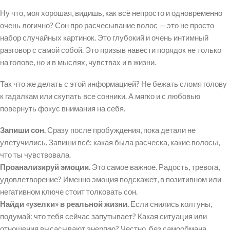
Ну что, моя хорошая, видишь, как всё непросто и одновременно
очень логично? Сон про расчесывание волос — это не просто
набор случайных картинок. Это глубокий и очень интимный
разговор с самой собой. Это призыв навести порядок не только
на голове, но и в мыслях, чувствах и в жизни.
Так что же делать с этой информацией? Не бежать сломя голову
к гадалкам или скупать все сонники. А мягко и с любовью
повернуть фокус внимания на себя.
Запиши сон.
Сразу после пробуждения, пока детали не
улетучились. Запиши всё: какая была расческа, какие волосы,
что ты чувствовала.
Проанализируй эмоции.
Это самое важное. Радость, тревога,
удовлетворение? Именно эмоция подскажет, в позитивном или
негативном ключе стоит толковать сон.
Найди «узелки» в реальной жизни.
Если снились колтуны,
подумай: что тебя сейчас запутывает? Какая ситуация или
отношения высасывают энергию? Честно, без самообмана.