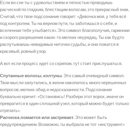
Если во сне ты с удовольствием и легкостью проводишь
расческой по гладким, блестящим волосам, это прекрасный знак.
Считай, что твое подсознание говорит: «Девочка моя, у тебя всё
под контролем. Ты на верном пути, ты заботишься о себе, и
вселенная тебе улыбается». Это символ благополучия, гармонии
и скорого разрешения каких-то мелких неурядиц. Ты как будто
распутываешь невидимые ниточки судьбы, и они ложатся в
красивый, ровный узор.
А вот если процесс идет со скрипом, тут стоит прислушаться.
Спутанные волосы, колтуны.
Это самый очевидный символ.
Твои мысли запутались, в жизни накопилось много нерешенных
вопросов, мелких обид и недосказанности. Подсознание
буквально кричит: «Остановись! Разбери этот ворох, иначе он
превратится в один сплошной узел, который можно будет только
отрезать».
Расческа ломается или застревает.
Это может быть
предупреждением. Возможно, ты выбрала не тот «инструмент»