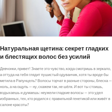
Натуральная щетина: секрет гладких
и блестящих волос без усилий
Девчонки, привет! Знаете это чувство, когда смотришь в зеркало,
а оттуда на тебя глядит пушистый одуванчик, хотя ты вроде бы
метила в Рапунцель? Волосы торчат в разные стороны, блеска —
ноль, а на ощупь — ну, скажем так, не шёлк. И вот ты стоишь,
вздыхаешь и думаешь: неужели гладкие волосы — это удел
избранных, тех, кто родился с правильной генетикой или живёт в
салоне красоты?