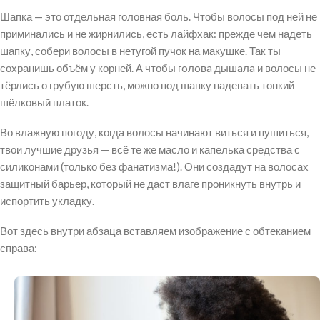
Шапка — это отдельная головная боль. Чтобы волосы под ней не
приминались и не жирнились, есть лайфхак: прежде чем надеть
шапку, собери волосы в нетугой пучок на макушке. Так ты
сохранишь объём у корней. А чтобы гoлoвa дышaлa и волосы не
тёрлись о грубую шерсть, можно под шапку надевать тонкий
шёлковый платок.
Во влажную погоду, когда волосы начинают виться и пушиться,
твои лучшие друзья — всё те же масло и капелька средства с
силиконами (только без фанатизма!). Они создадут на волосах
защитный барьер, который не даст влаге проникнуть внутрь и
испортить укладку.
Вот здесь внутри абзаца вставляем изображение с обтеканием
справа: