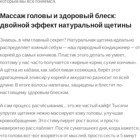
которым мы все гоняемся.
Массаж головы и здоровый блеск:
двойной эффект натуральной щетины
Знаешь, в чём главный секрет? Натуральная щетина идеально
распределяет кожный себум — наш природный кондиционер — от
корней до самых кончиков. Пластик этого делать не умеет,
поэтому у нас часто получается «жирные корни, сухие кончики».
А щётка из кабана, как заботливая хозяюшка, берёт этот
драгоценный эликсир у корней и аккуратно разносит по всей
длине. В итоге волосы напитаны, защищены и блестят по-
настоящему здоровым блеском.
А сам процесс расчёсывания… это же чистый кайф! Тысячи
упругих щетинок нежно массируют кожу головы, улучшая
кровообращение. Это стимулирует рост волос и просто
невероятно расслабляет. После суматошного дня, когда кажется,
что голова вот-вот взорвётся от мыслей, просто сесть и 5 минут