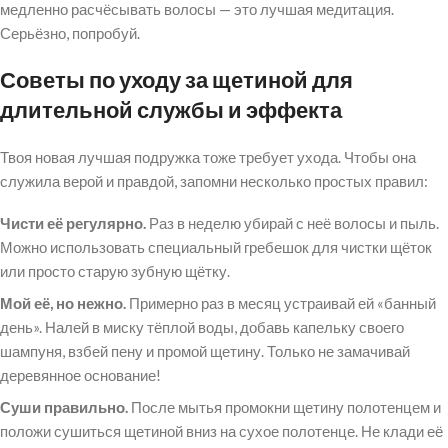
медленно расчёсывать волосы — это лучшая медитация.
Серьёзно, попробуй.
Советы по уходу за щетиной для
длительной службы и эффекта
Твоя новая лучшая подружка тоже требует ухода. Чтобы она
служила верой и правдой, запомни несколько простых правил:
Чисти её регулярно.
Раз в неделю убирай с неё волосы и пыль.
Можно использовать специальный гребешок для чистки щёток
или просто старую зубную щётку.
Мой её, но нежно.
Примерно раз в месяц устраивай ей «банный
день». Налей в миску тёплой воды, добавь капельку своего
шампуня, взбей пену и промой щетину. Только не замачивай
деревянное основание!
Суши правильно.
После мытья промокни щетину полотенцем и
положи сушиться щетиной вниз на сухое полотенце. Не клади её