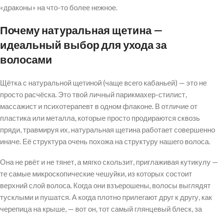
«драконы» на что-то более нежное.
Почему натуральная щетина —
идеальный выбор для ухода за
волосами
Щётка с натуральной щетиной (чаще всего кабаньей) — это не
просто расчёска. Это твой личный парикмахер-стилист,
массажист и психотерапевт в одном флаконе. В отличие от
пластика или металла, которые просто продираются сквозь
пряди, травмируя их, натуральная щетина работает совершенно
иначе. Её структура очень похожа на структуру нашего волоса.
Она не рвёт и не тянет, а мягко скользит, приглаживая кутикулу —
те самые микроскопические чешуйки, из которых состоит
верхний слой волоса. Когда они взъерошены, волосы выглядят
тусклыми и пушатся. А когда плотно прилегают друг к другу, как
черепица на крыше, — вот он, тот самый глянцевый блеск, за