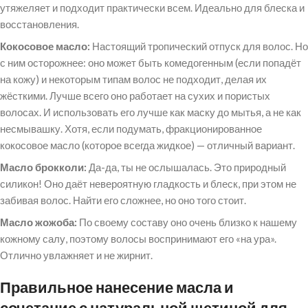
утяжеляет и подходит практически всем. Идеально для блеска и
восстановления.
Кокосовое масло:
Настоящий тропический отпуск для волос. Но
с ним осторожнее: оно может быть комедогенным (если попадёт
на кожу) и некоторым типам волос не подходит, делая их
жёсткими. Лучше всего оно работает на сухих и пористых
волосах. И использовать его лучше как маску до мытья, а не как
несмывашку. Хотя, если подумать, фракционированное
кокосовое масло (которое всегда жидкое) — отличный вариант.
Масло брокколи:
Да-да, ты не ослышалась. Это природный
силикон! Оно даёт невероятную гладкость и блеск, при этом не
забивая волос. Найти его сложнее, но оно того стоит.
Масло жожоба:
По своему составу оно очень близко к нашему
кожному салу, поэтому волосы воспринимают его «на ура».
Отлично увлажняет и не жирнит.
Правильное нанесение масла и
сочетание с натуральной щетиной для