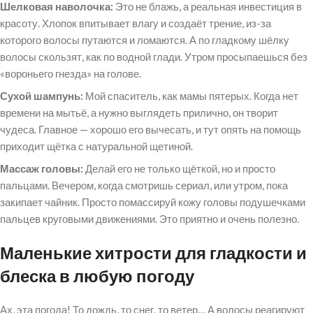
Шелковая наволочка:
Это не блажь, а реальная инвестиция в
красоту. Хлопок впитывает влагу и создаёт трение, из-за
которого волосы путаются и ломаются. А по гладкому шёлку
волосы скользят, как по водной глади. Утром просыпаешься без
«вороньего гнезда» на голове.
Сухой шампунь:
Мой спаситель, как мамы пятерых. Когда нет
времени на мытьё, а нужно выглядеть прилично, он творит
чудеса. Главное — хорошо его вычесать, и тут опять на помощь
приходит щётка с натуральной щетиной.
Массаж головы:
Делай его не только щёткой, но и просто
пальцами. Вечером, когда смотришь сериал, или утром, пока
закипает чайник. Просто помассируй кожу головы подушечками
пальцев круговыми движениями. Это приятно и очень полезно.
Маленькие хитрости для гладкости и
блеска в любую погоду
Ах, эта погода! То дождь, то снег, то ветер… А волосы реагируют