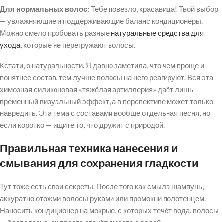
Для нормальных волос:
Тебе повезло, красавица! Твой выбор
— увлажняющие и поддерживающие баланс кондиционеры.
Можно смело пробовать разные
натуральные средства для
ухода
, которые не перегружают волосы.
Кстати, о натуральности. Я давно заметила, что чем проще и
понятнее состав, тем лучше волосы на него реагируют. Вся эта
химозная силиконовая «тяжёлая артиллерия» даёт лишь
временный визуальный эффект, а в перспективе может только
навредить. Этa тeмa с составами вообще отдельная песня, но
если коротко — ищите то, что дружит с природой.
Правильная техника нанесения и
смывания для сохранения гладкости
Тут тоже есть свои секреты. После того как смыла шампунь,
аккуратно отожми волосы руками или промокни полотенцем.
Наносить кондиционер на мокрые, с которых течёт вода, волосы
— бесполезно, он просто стечёт вместе с водой.