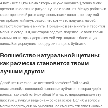
А вот и нет. Я, как мама пятерых (и уже бабушка!), точно знаю:
времени на сложные ритуалы у нас с вами нет. Между работой в
кафе, прополкой роз в саду и попытками понять, почему мой
четырёхлетний внук решил, что кот — это подушка, на себя
остаются считаные минуты. Но именно в эти минуты и творится
магия. И сегодня я, как старая подруга, поделюсь с вами тремя
китами, на которых держится мой мир гладких и блестящих
волос. Без дорогущих процедур и танцев с бубнами.
Волшебство натуральной щетины:
как расческа становится твоим
лучшим другом
Давай честно: сколько лет твоей расчёске? Той самой,
пластиковой, с половиной выпавших зубчиков, которая дерёт
волосы, как злой котёнок обои? Мы часто недооцениваем эту
простую штучку, а ведь она — основа основ. Если бы волосы
могли говорить, они бы умоляли нас сменить эти пластиковые