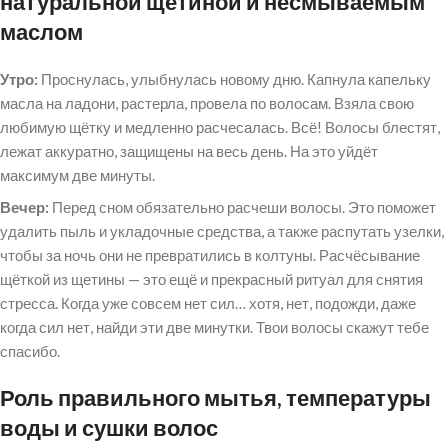
натуральной щетиной и несмываемым
маслом
Утро:
Проснулась, улыбнулась новому дню. Капнула капельку
масла на ладони, растерла, провела по волосам. Взяла свою
любимую щётку и медленно расчесалась. Всё! Волосы блестят,
лежат аккуратно, защищены на весь день. На это уйдёт
максимум две минуты.
Вечер:
Перед сном обязательно расчеши волосы. Это поможет
удалить пыль и укладочные средства, а также распутать узелки,
чтобы за ночь они не превратились в колтуны. Расчёсывание
щёткой из щетины — это ещё и прекрасный ритуал для снятия
стресса. Когда уже совсем нет сил… хотя, нет, подожди, даже
когда сил нет, найди эти две минутки. Твои волосы скажут тебе
спасибо.
Роль правильного мытья, температуры
воды и сушки волос