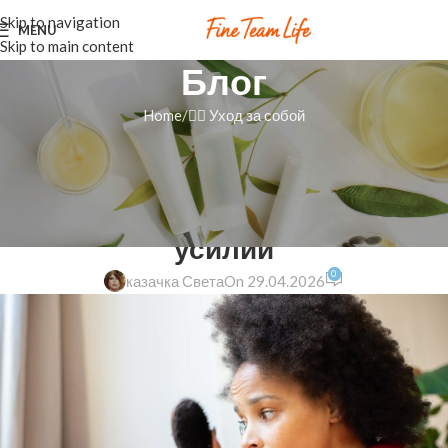
Skip to navigation
MENU
Skip to main content
Блог
Home
💆‍♀️ Уход за собой
💆‍♀️ УХОД ЗА СОБОЙ
Натуральная щетина: секрет
гладких и блестящих волос без
усилий
0
казачка Света
On 29.04.2026