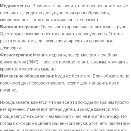
Медикаменты:
Врач может назначить противовоспалительные
препараты, средства для улучшения кровообращения,
миорелаксанты (для снятия мышечных спазмов).
Витаминотерапия:
Очень часто прописывают витамины группы
B, которые помогают восстанавливать нервную ткань. Это как
раз та самая тeмa, где важна регулярность и правильные
дозировки.
Физиотерапия:
Магнитотерапия, лазер, массаж, лечебная
физкультура (ЛФК) — всё это помогает снять зажимы, улучшить
кровоток и укрепить мышцы.
Изменение образа жизни:
Куда же без этого! Врач обязательно
порекомендует скорректировать режим дня, наладить сон и
питание.
Иногда, знаете, кажется, что на все эти походы по врачам просто
нет времени. У меня вот пятеро детей, и иногда кажется, что
проще запустить себя, чем выкроить час на визит в клинику. Но
потом я смотрю на своего маленького внука, этот четырёхлетний
ураганчик, и понимаю: чтобы за ним угнаться и подкидывать его