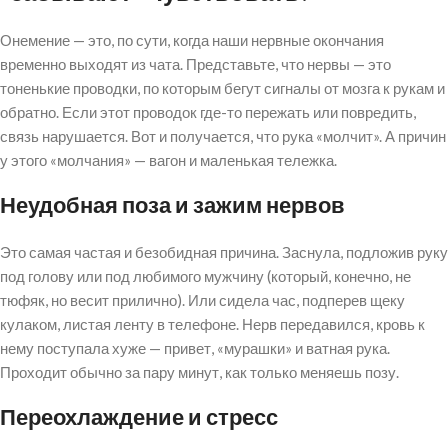
Онемение — это, по сути, когда наши нервные окончания
временно выходят из чата. Представьте, что нервы — это
тоненькие проводки, по которым бегут сигналы от мозга к рукам и
обратно. Если этот проводок где-то пережать или повредить,
связь нарушается. Вот и получается, что рука «молчит». А причин
у этого «молчания» — вагон и маленькая тележка.
Неудобная поза и зажим нервов
Это самая частая и безобидная причина. Заснула, подложив руку
под голову или под любимого мужчину (который, конечно, не
тюфяк, но весит прилично). Или сидела час, подперев щеку
кулаком, листая ленту в телефоне. Нерв передавился, кровь к
нему поступала хуже — привет, «мурашки» и ватная рука.
Проходит обычно за пару минут, как только меняешь позу.
Переохлаждение и стресс