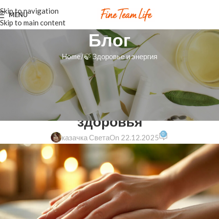
Skip to navigation
MENU
Skip to main content
Блог
Home
🍃 Здоровье и энергия
🍃 ЗДОРОВЬЕ И ЭНЕРГИЯ
Почему немеют руки: простые
советы для твоего комфорта и
здоровья
0
казачка Света
On 22.12.2025