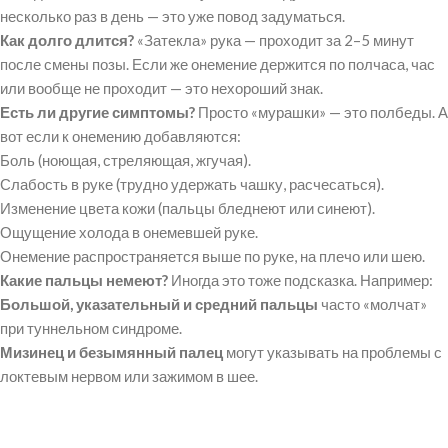
несколько раз в день — это уже повод задуматься.
Как долго длится?
«Затекла» рука — проходит за 2–5 минут
после смены позы. Если же онемение держится по полчаса, час
или вообще не проходит — это нехороший знак.
Есть ли другие симптомы?
Просто «мурашки» — это полбеды. А
вот если к онемению добавляются:
Боль (ноющая, стреляющая, жгучая).
Слабость в руке (трудно удержать чашку, расчесаться).
Изменение цвета кожи (пальцы бледнеют или синеют).
Ощущение холода в онемевшей руке.
Онемение распространяется выше по руке, на плечо или шею.
Какие пальцы немеют?
Иногда это тоже подсказка. Например:
Большой, указательный и средний пальцы
часто «молчат»
при туннельном синдроме.
Мизинец и безымянный палец
могут указывать на проблемы с
локтевым нервом или зажимом в шее.