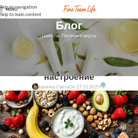
Skip to navigation
MENU
Skip to main content
Блог
Home
🥗 Питание и вкусы
🥗 ПИТАНИЕ И ВКУСЫ
Кишечно-мозговая связь: как
забота о себе меняет
настроение
0
казачка Света
On 27.11.2025