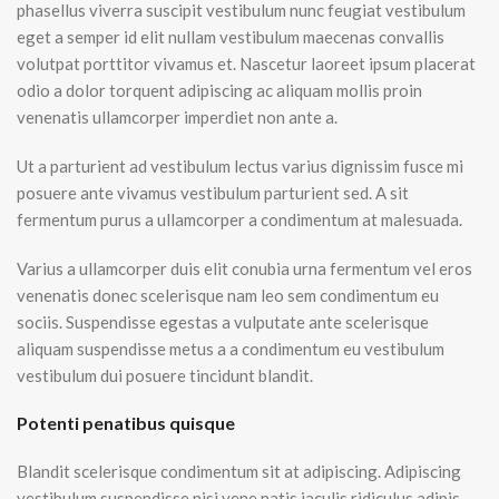
phasellus viverra suscipit vestibulum nunc feugiat vestibulum
eget a semper id elit nullam vestibulum maecenas convallis
volutpat porttitor vivamus et. Nascetur laoreet ipsum placerat
odio a dolor torquent adipiscing ac aliquam mollis proin
venenatis ullamcorper imperdiet non ante a.
Ut a parturient ad vestibulum lectus varius dignissim fusce mi
posuere ante vivamus vestibulum parturient sed. A sit
fermentum purus a ullamcorper a condimentum at malesuada.
Varius a ullamcorper duis elit conubia urna fermentum vel eros
venenatis donec scelerisque nam leo sem condimentum eu
sociis. Suspendisse egestas a vulputate ante scelerisque
aliquam suspendisse metus a a condimentum eu vestibulum
vestibulum dui posuere tincidunt blandit.
Potenti penatibus quisque
Blandit scelerisque condimentum sit at adipiscing. Adipiscing
vestibulum suspendisse nisi vene natis iaculis ridiculus adipis